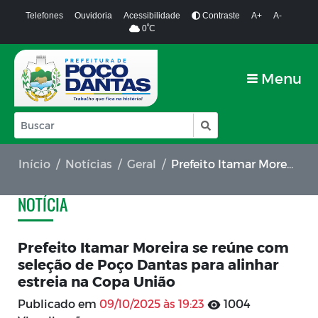
Telefones
Ouvidoria
Acessibilidade
Contraste
A+
A-
º
0
C
Menu
Início
Notícias
Geral
Prefeito Itamar Moreira se reúne com seleção de Poço Dantas para alinhar estreia na Copa União
NOTÍCIA
Prefeito Itamar Moreira se reúne com
seleção de Poço Dantas para alinhar
estreia na Copa União
Publicado em
09/10/2025 às 19:23
1004