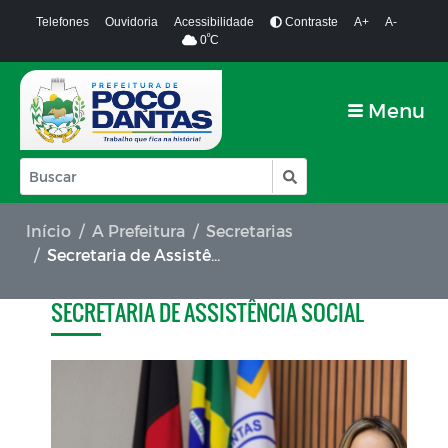
Telefones
Ouvidoria
Acessibilidade
Contraste
A+
A-
º
0
C
Menu
Início
A Prefeitura
Secretarias
Secretaria de Assistência Social
SECRETARIA DE ASSISTÊNCIA SOCIAL