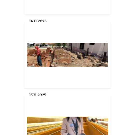
Geral
14.11.2025
Prefeitura de Poço Dantas apoia
sete mulheres com linha de c...
Geral
13.11.2025
Centro da Criança e do
Adolescente (CAA) de Poço
Dantas pass...