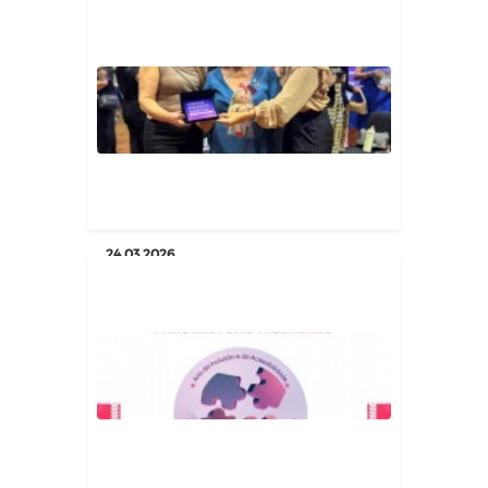
Prefeito Itamar Moreira participa
de seminário do TCE-PB e a...
Geral
24.03.2026
Poço Dantas celebra mais uma
grande conquista!
Geral