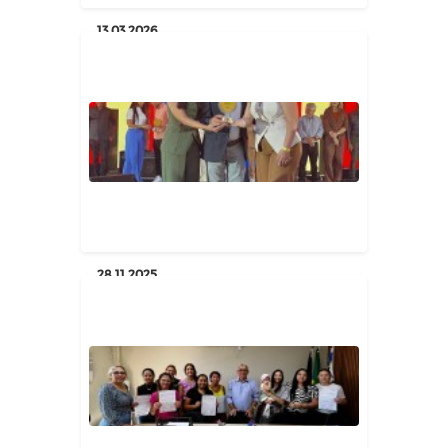
13.03.2026
Hoje celebramos uma grande
conquista!
Geral
28.11.2025
POÇO DANTAS RECEBE PRÊMIO
"OURO" DO SEBRAE EM
SOLENIDADE NA...