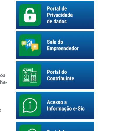
 os
nha-
s