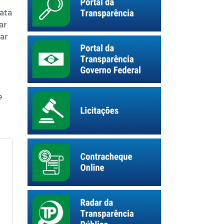
ata
ar
ar
e