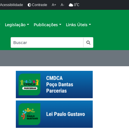
º
Acessibilidade
Contraste
A+
A-
0
C
Legislação
Publicações
Links Úteis