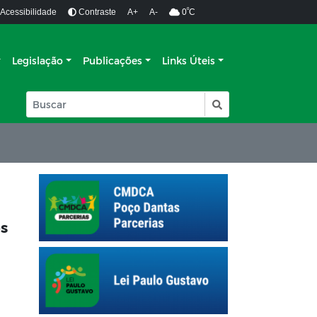
º
Acessibilidade
Contraste
A+
A-
0
C
Legislação
Publicações
Links Úteis
os