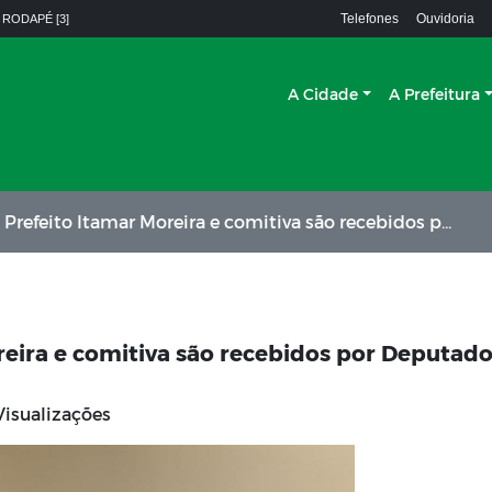
Telefones
Ouvidoria
 RODAPÉ [3]
A Cidade
A Prefeitura
eito Itamar Moreira e comitiva são recebidos por Deputados em Brasília
reira e comitiva são recebidos por Deputad
Visualizações