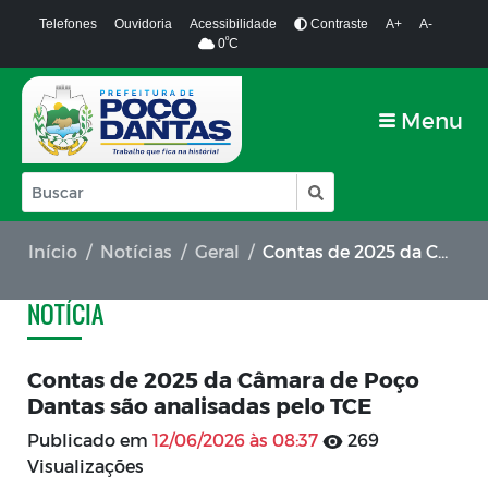
Telefones
Ouvidoria
Acessibilidade
Contraste
A+
A-
º
0
C
Menu
Início
Notícias
Geral
Contas de 2025 da Câmara de Poço Dantas são analisadas pelo TCE
NOTÍCIA
Contas de 2025 da Câmara de Poço
Dantas são analisadas pelo TCE
Publicado em
12/06/2026 às 08:37
269
Visualizações