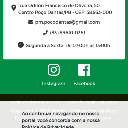
Rua Odilon Francisco de Oliveira, 50,
Centro Poço Dantas/PB - CEP: 58.933-000
pm.pocodantas@gmail.com
(83) 99610-0361
Segunda à Sexta: De 07:00h às 13:00h
Instagram
Facebook
Versão do Sistema: 5.0.267
Data da Versão: 18/03/2026
Copyright © 2026 Prefeitura Municipal de Poço
Ao continuar navegando no nosso
Dantas. Todos os direitos reservados.
SUBIR
portal, você concorda com a nossa
Política de Privacidade.